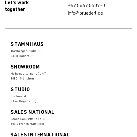
Let's work
+49 8669 8589-0
together
info@bruederl.de
STAMMHAUS
Trostberger Straße 13
83301 Traunreut
SHOWROOM
Hohenzollernstraße 47
80801 München
STUDIO
Fischmarkt 5
93047 Regensburg
SALES NATIONAL
Große Gallusstraße 16-18
60312 Frankfurt am Main
SALES INTERNATIONAL