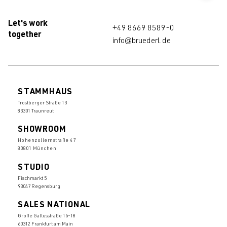
Let's work
+49 8669 8589-0
together
info@bruederl.de
STAMMHAUS
Trostberger Straße 13
83301 Traunreut
SHOWROOM
Hohenzollernstraße 47
80801 München
STUDIO
Fischmarkt 5
93047 Regensburg
SALES NATIONAL
Große Gallusstraße 16-18
60312 Frankfurt am Main